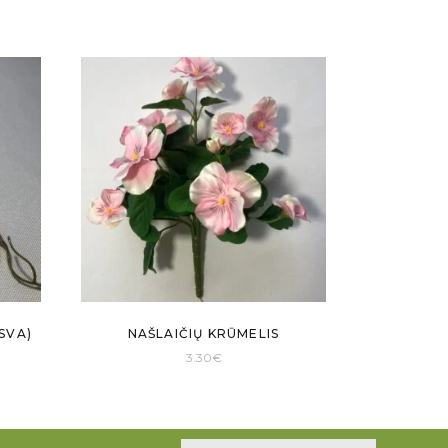
SVA)
NAŠLAIČIŲ KRŪMELIS
3.30
€