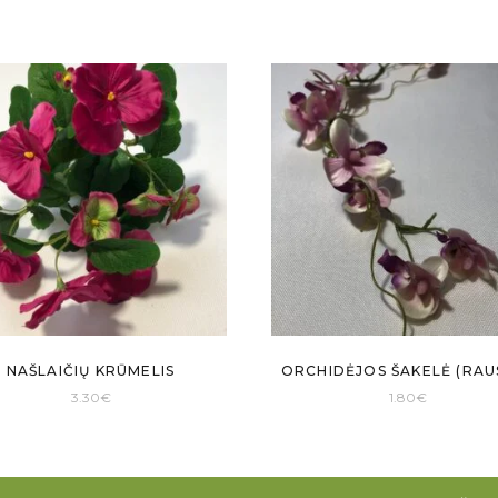
NAŠLAIČIŲ KRŪMELIS
ORCHIDĖJOS ŠAKELĖ (RAU
3.30
€
1.80
€