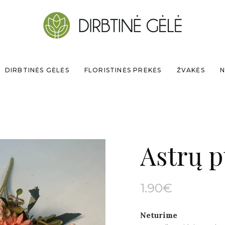
DIRBTINĖS GĖLĖS
FLORISTINĖS PREKĖS
ŽVAKĖS
N
Astrų p
1.90
€
Neturime