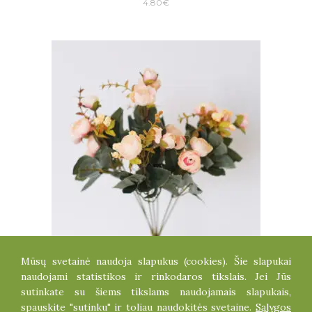
4.80
€
Mūsų svetainė naudoja slapukus (cookies). Šie slapukai
KAMELIJŲ PUOKŠTELĖ
naudojami statistikos ir rinkodaros tikslais. Jei Jūs
4.50
€
sutinkate su šiems tikslams naudojamais slapukais,
spauskite "sutinku" ir toliau naudokitės svetaine.
Sąlygos