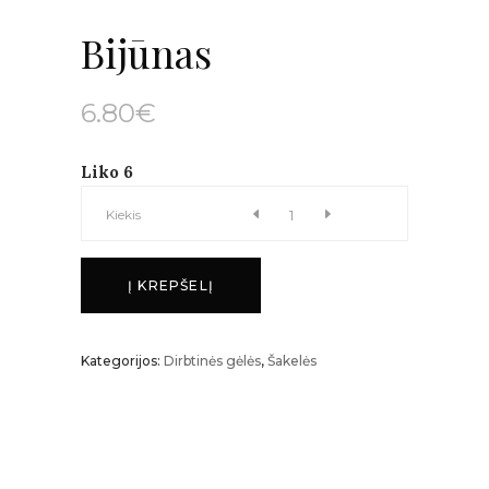
Bijūnas
6.80
€
Liko 6
Bijūnas
Kiekis
kiekis
Į KREPŠELĮ
Kategorijos:
Dirbtinės gėlės
,
Šakelės