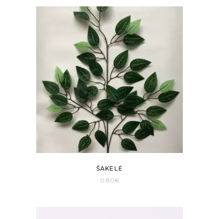
ŠAKELĖ
0.80
€