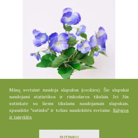
Mūsų svetainė naudoja slapukus (cookies). Šie slapukai
NAŠLAIČIŲ KRŪMELIS
naudojami statistikos ir rinkodaros tikslais. Jei Jūs
3.30
€
sutinkate su šiems tikslams naudojamais slapukais,
spauskite "sutinku" ir toliau naudokitės svetaine.
Sąlygos
ir taisyklės
Visos teisės saugomos dirbtinegele.lt
SUTINKU