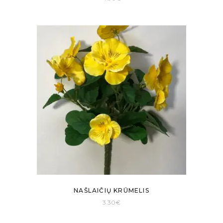
NAŠLAIČIŲ KRŪMELIS
3.30
€