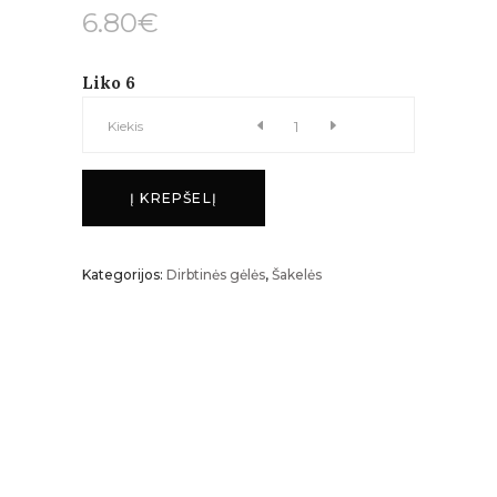
6.80
€
Liko 6
Bijūnas
Kiekis
kiekis
Į KREPŠELĮ
Kategorijos:
Dirbtinės gėlės
,
Šakelės