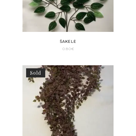
ŠAKELĖ
0.80
€
Sold