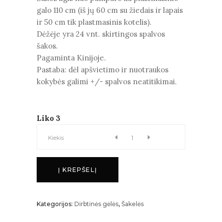
galo 110 cm (iš jų 60 cm su žiedais ir lapais
ir 50 cm tik plastmasinis kotelis).
Dėžėje yra 24 vnt. skirtingos spalvos
šakos.
Pagaminta Kinijoje.
Pastaba: dėl apšvietimo ir nuotraukos
kokybės galimi +/- spalvos neatitikimai.
Liko 3
BIJŪNŲ
Kiekis
ŠAKA
Į KREPŠELĮ
kiekis
Kategorijos:
Dirbtinės gėlės
,
Šakelės