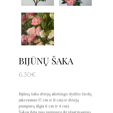
BIJŪNŲ ŠAKA
6.30
€
Bijūnų šaka dviejų skirtingo dydžio žiedų
(skersmuo 17 cm ir 11 cm) ir dviejų
pumpurų (ilgis 6 cm ir 4 cm).
Šakos ilgis nuo pumpuro iki plastmasinio