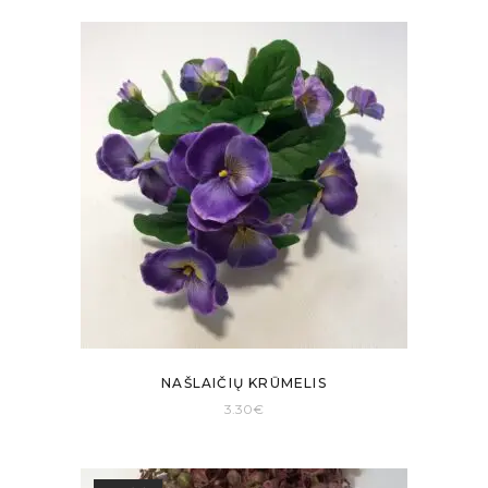
NAŠLAIČIŲ KRŪMELIS
3.30
€