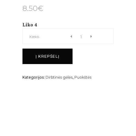
8.50
€
Liko 4
CHRIZANTEMŲ
Kiekis
PUOKŠTĖ
Į KREPŠELĮ
kiekis
Kategorijos:
Dirbtinės gėlės
,
Puokštės