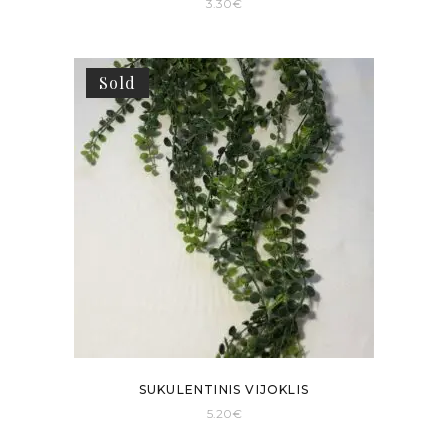
3.30
€
Sold
SUKULENTINIS VIJOKLIS
5.20
€