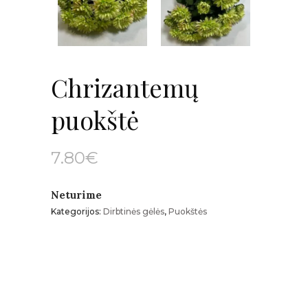
Chrizantemų
puokštė
7.80
€
Neturime
Kategorijos:
Dirbtinės gėlės
,
Puokštės