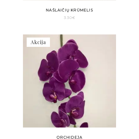
NAŠLAIČIŲ KRŪMELIS
3.30
€
Akcija
ORCHIDĖJA