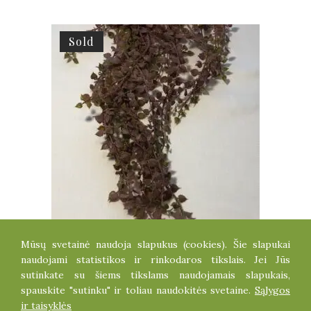
Sold
Mūsų svetainė naudoja slapukus (cookies). Šie slapukai
SUKULENTINIS VIJOKLIS
naudojami statistikos ir rinkodaros tikslais. Jei Jūs
5.20
€
sutinkate su šiems tikslams naudojamais slapukais,
spauskite "sutinku" ir toliau naudokitės svetaine.
Sąlygos
ir taisyklės