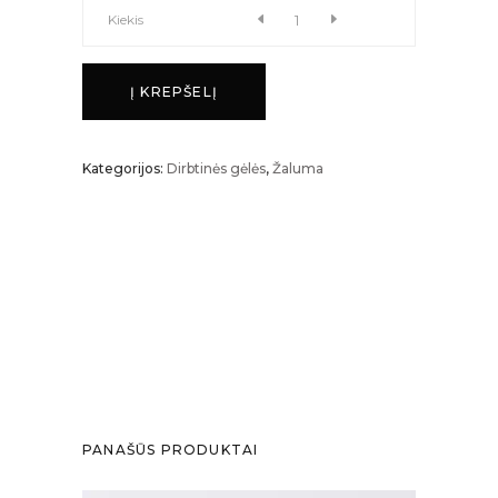
ČIKO
Kiekis
LAPAS
Į KREPŠELĮ
kiekis
Kategorijos:
Dirbtinės gėlės
,
Žaluma
PANAŠŪS PRODUKTAI