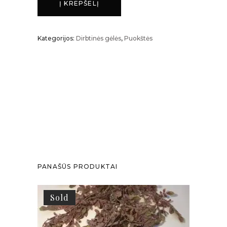
Į KREPŠELĮ
kiekis
Kategorijos:
Dirbtinės gėlės
,
Puokštės
PANAŠŪS PRODUKTAI
Sold