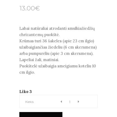
13.00
€
Labai natūraliai atrodanti smulkiažiedžių
chrizantemų puokštė.
Krūmas turi 36 šakeles (apie 23 cm ilgio)
užsibaigiančias žiedeliu (6 cm skersmens)
arba pumpurėliu (apie 3 cm skersmens).
Lapeliai žali, matiniai.
Puokštelė užsibaigia smeigiamu koteliu 10
cm ilgio.
Liko 3
CHRIZANTEMŲ
Kiekis
PUOKŠTĖ