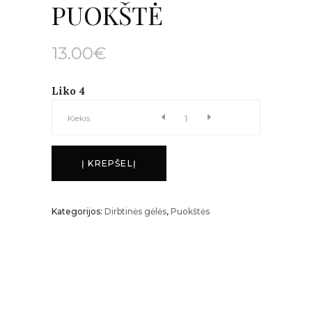
PUOKŠTĖ
13.00
€
Liko 4
CRIZANEMŲ
Kiekis
PUOKŠTĖ
Į KREPŠELĮ
kiekis
Kategorijos:
Dirbtinės gėlės
,
Puokštės