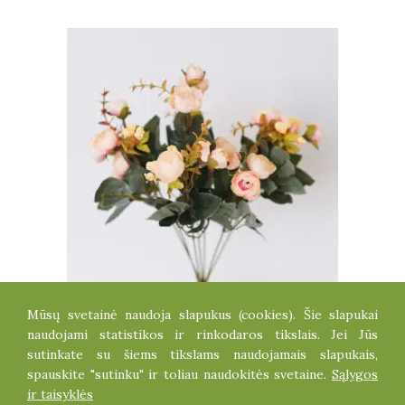
Mūsų svetainė naudoja slapukus (cookies). Šie slapukai
KAMELIJŲ PUOKŠTELĖ
naudojami statistikos ir rinkodaros tikslais. Jei Jūs
4.50
€
sutinkate su šiems tikslams naudojamais slapukais,
spauskite "sutinku" ir toliau naudokitės svetaine.
Sąlygos
ir taisyklės