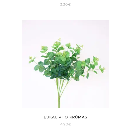
3.30
€
EUKALIPTO KRŪMAS
4.90
€