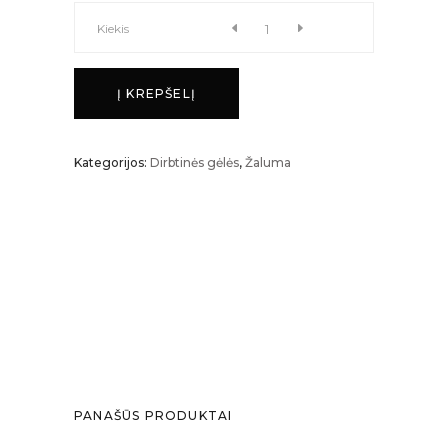
EUKALIPTAS
Kiekis
kiekis
Į KREPŠELĮ
Kategorijos:
Dirbtinės gėlės
,
Žaluma
PANAŠŪS PRODUKTAI