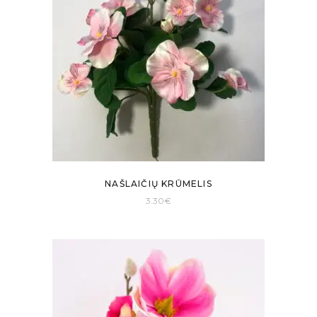
NAŠLAIČIŲ KRŪMELIS
3.30
€