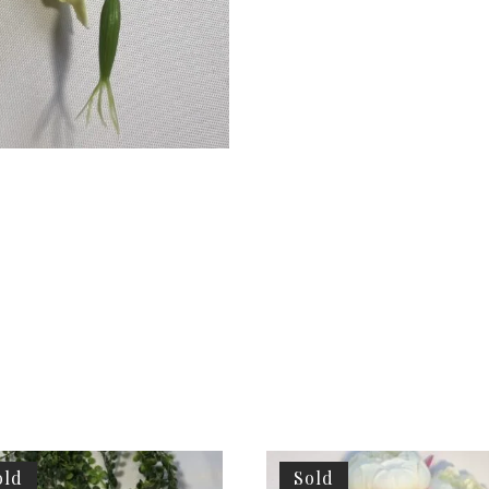
old
Sold