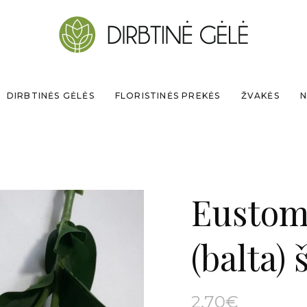
DIRBTINĖS GĖLĖS
FLORISTINĖS PREKĖS
ŽVAKĖS
N
Eustom
(balta) 
2.70
€