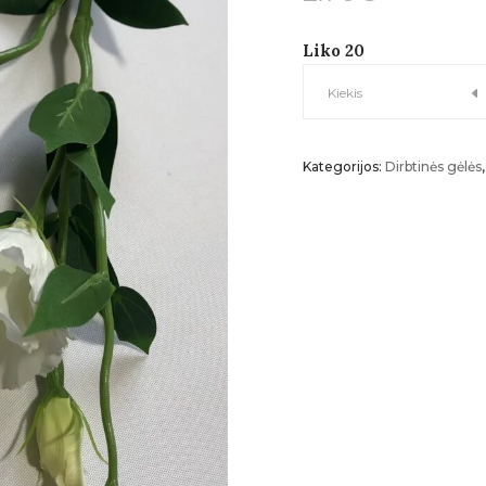
Liko 20
Eustomos
Kiekis
dvižiedė
Kategorijos:
Dirbtinės gėlės
(balta)
šaka
kiekis