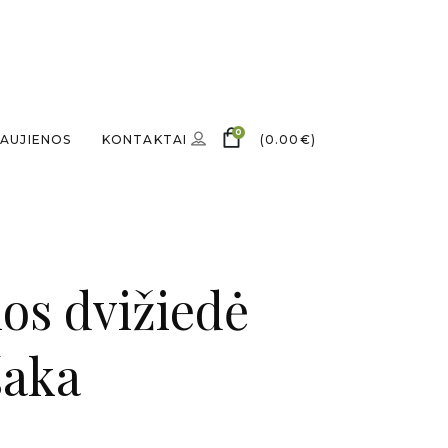
0
AUJIENOS
KONTAKTAI
(
0.00
€
)
os dvižiedė
šaka