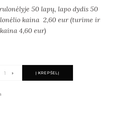
 rulonėlyje 50 lapų,
lapo dydis 50
lonėlio kaina 2,60 eur
(turime ir
kaina 4,60 eur)
Į KREPŠELĮ
s