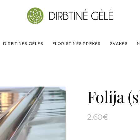
DIRBTINĖS GĖLĖS
FLORISTINĖS PREKĖS
ŽVAKĖS
N
Folija (
2.60
€