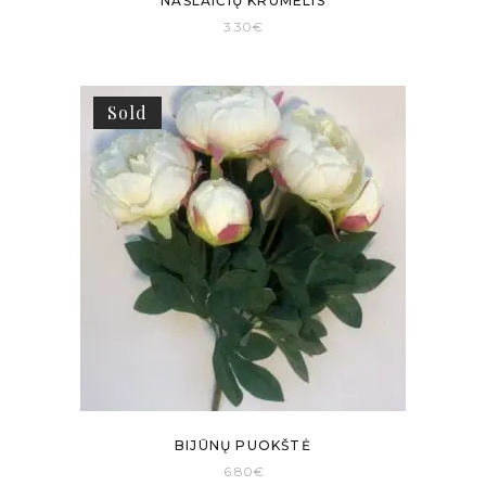
NAŠLAIČIŲ KRŪMELIS
3.30
€
Sold
BIJŪNŲ PUOKŠTĖ
6.80
€