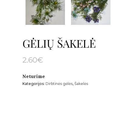
GĖLIŲ ŠAKELĖ
2.60
€
Neturime
Kategorijos:
Dirbtinės gėlės
,
Šakelės