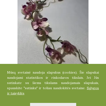
Mūsų svetainė naudoja slapukus (cookies). Šie slapukai
ORCHIDĖJOS ŠAKELĖ (RAUSVA)
naudojami statistikos ir rinkodaros tikslais. Jei Jūs
1.80
€
sutinkate su šiems tikslams naudojamais slapukais,
spauskite "sutinku" ir toliau naudokitės svetaine.
Sąlygos
ir taisyklės