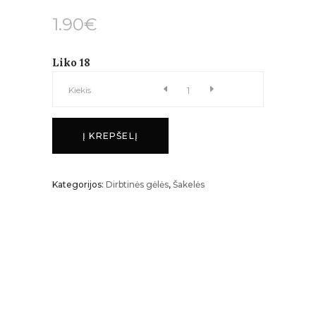
1.90
€
Liko 18
Gubojos
Kiekis
šakelė
Į KREPŠELĮ
kiekis
Kategorijos:
Dirbtinės gėlės
,
Šakelės