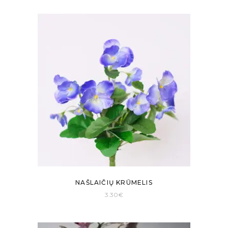
NAŠLAIČIŲ KRŪMELIS
3.30
€