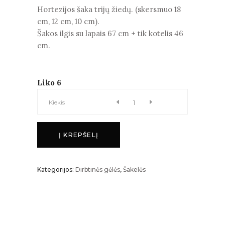
Hortezijos šaka trijų žiedų. (skersmuo 18
cm, 12 cm, 10 cm).
Šakos ilgis su lapais 67 cm + tik kotelis 46
cm.
Liko 6
HORTENZIJA
Kiekis
kiekis
Į KREPŠELĮ
Kategorijos:
Dirbtinės gėlės
,
Šakelės