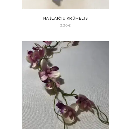
NAŠLAIČIŲ KRŪMELIS
3.30
€