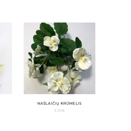
NAŠLAIČIŲ KRŪMELIS
t
3.30
€