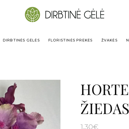
DIRBTINĖS GĖLĖS
FLORISTINĖS PREKĖS
ŽVAKĖS
N
HORTE
ŽIEDA
1.30
€