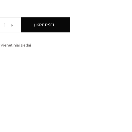
Į KREPŠELĮ
,
Vienetiniai žiedai