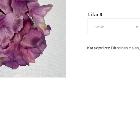
Liko 6
HORTENZIJOS
Kiekis
ŽIEDAS
Kategorijos:
Dirbtinės gėlės
kiekis