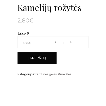
Kamelijų rožytės
2.80
€
Liko 6
Kamelijų
Kiekis
rožytės
Į KREPŠELĮ
kiekis
Kategorijos:
Dirbtinės gėlės
,
Puokštės