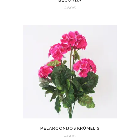
BEGONIJA
4.80
€
PELARGONIJOS KRŪMELIS
4.80
€