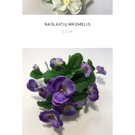
NAŠLAIČIŲ KRŪMELIS
3.30
€