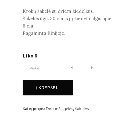
Krokų šakelė su dviem žiedeliais.
Šakelės ilgis 30 cm iš jų žiedelio ilgis apie
6 cm.
Pagaminta Kinijoje.
Liko 6
KROKAI
Kiekis
kiekis
Į KREPŠELĮ
Kategorijos:
Dirbtinės gėlės
,
Šakelės