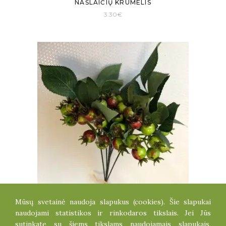
NAŠLAIČIŲ KRŪMELIS
3.30
€
Mūsų svetainė naudoja slapukus (cookies). Šie slapukai
UOGYČIŲ ŠAKELĖ
naudojami statistikos ir rinkodaros tikslais. Jei Jūs
0.80
€
sutinkate su šiems tikslams naudojamais slapukais,