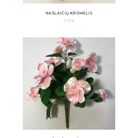
NAŠLAIČIŲ KRŪMELIS
3.30
€