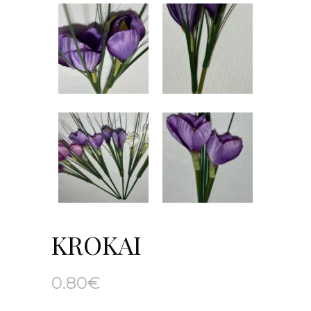
KROKAI
0.80
€