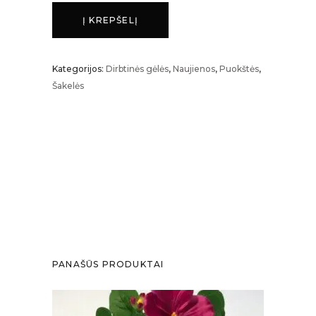
TULPĖS
Į KREPŠELĮ
kiekis
Kategorijos:
Dirbtinės gėlės
,
Naujienos
,
Puokštės
,
Šakelės
PANAŠŪS PRODUKTAI