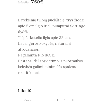
Original
Current
7.60
€
9.50
€
price
price
was:
is:
9.50€.
7.60€.
Lateksinių tulpių puokštelė: trys žiedai
apie 5 cm ilgio ir du pumpurai skirtingo
dydžio.
Tulpės kotelio ilgis apie 33 cm.
Labai geros kokybės, natūraliai
atrodančios.
Pagaminta KINIJOJE.
Pastaba: dėl apšvietimo ir nuotraukos
kokybės galimi minimalūs spalvos
neatitikimai.
Liko 10
LATEKSINĖS
Kiekis