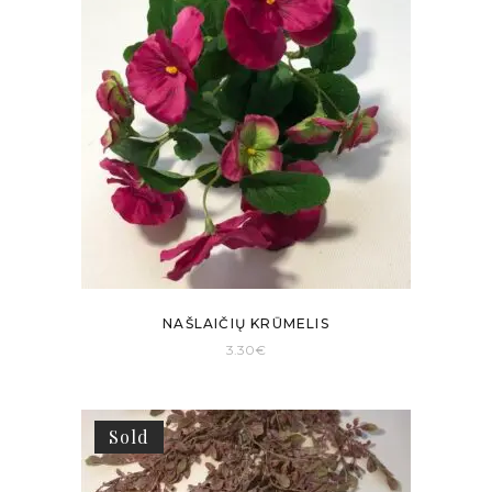
NAŠLAIČIŲ KRŪMELIS
3.30
€
Sold