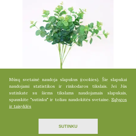
Mūsų svetainė naudoja slapukus (cookies). Šie slapukai
EUKALIPTO KRŪMAS
naudojami statistikos ir rinkodaros tikslais. Jei Jūs
4.90
€
sutinkate su šiems tikslams naudojamais slapukais,
spauskite "sutinku" ir toliau naudokitės svetaine.
Sąlygos
ir taisyklės
Visos teisės saugomos dirbtinegele.lt
SUTINKU
Sprendimas
ITBrolis