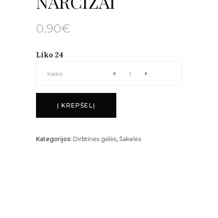
NARCIZAI
0.90
€
Liko 24
NARCIZAI
Kiekis
kiekis
Į KREPŠELĮ
Kategorijos:
Dirbtinės gėlės
,
Šakelės