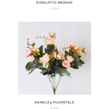
EUKALIPTO KRŪMAS
4.90
€
KAMELIJŲ PUOKŠTELĖ
4.50
€