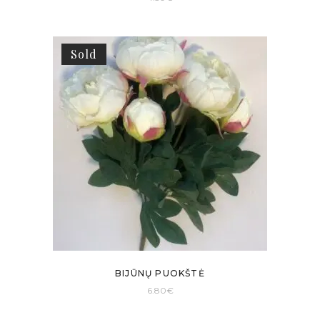
Sold
BIJŪNŲ PUOKŠTĖ
6.80
€