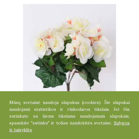
Mūsų svetainė naudoja slapukus (cookies). Šie slapukai
BEGONIJA
naudojami statistikos ir rinkodaros tikslais. Jei Jūs
4.80
€
sutinkate su šiems tikslams naudojamais slapukais,
spauskite "sutinku" ir toliau naudokitės svetaine.
Sąlygos
ir taisyklės