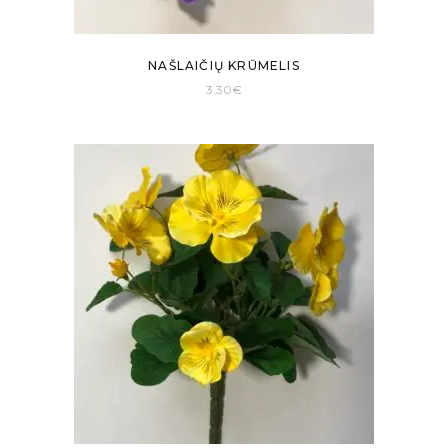
NAŠLAIČIŲ KRŪMELIS
3.30
€