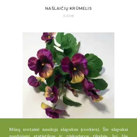
NAŠLAIČIŲ KRŪMELIS
3.30
€
Mūsų svetainė naudoja slapukus (cookies). Šie slapukai
NAŠLAIČIŲ KRŪMELIS
naudojami statistikos ir rinkodaros tikslais. Jei Jūs