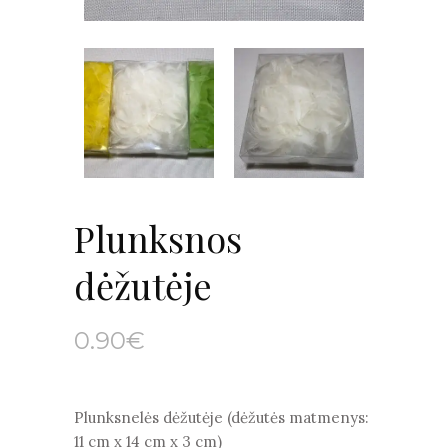
Plunksnos
dėžutėje
0.90
€
Plunksnelės dėžutėje (dėžutės matmenys:
11 cm x 14 cm x 3 cm)