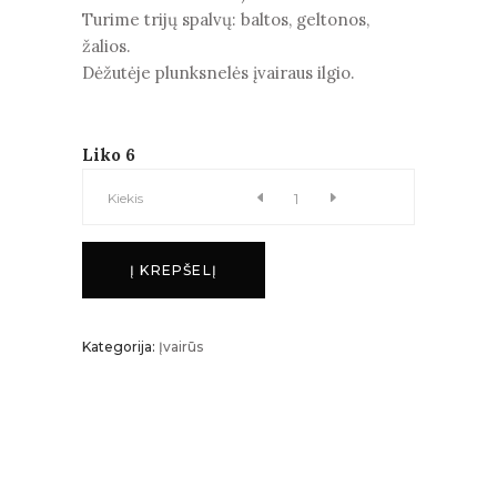
Turime trijų spalvų: baltos, geltonos,
žalios.
Dėžutėje plunksnelės įvairaus ilgio.
Liko 6
Plunksnos
Kiekis
dėžutėje
Į KREPŠELĮ
kiekis
Kategorija:
Įvairūs