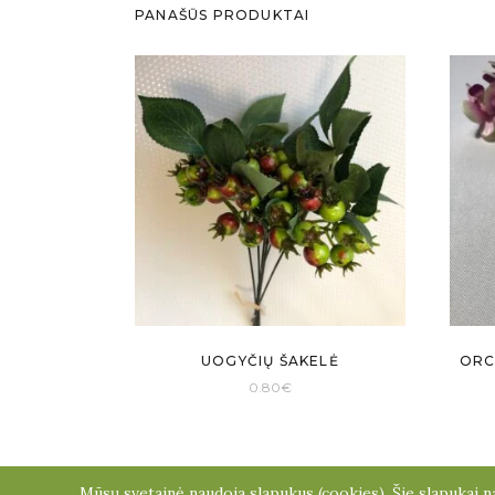
PANAŠŪS PRODUKTAI
UOGYČIŲ ŠAKELĖ
ORC
0.80
€
Mūsų svetainė naudoja slapukus (cookies). Šie slapukai na