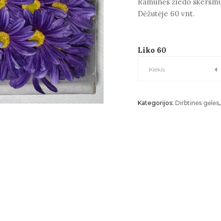
Ramunės žiedo skersmuo
Dėžutėje 60 vnt.
Liko 60
Ramunės
Kiekis
žiedas
Kategorijos:
Dirbtinės gėlės
kiekis