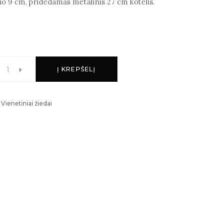
 9 cm, pridedamas metalinis 27 cm kotelis.
Į KREPŠELĮ
,
Vienetiniai žiedai