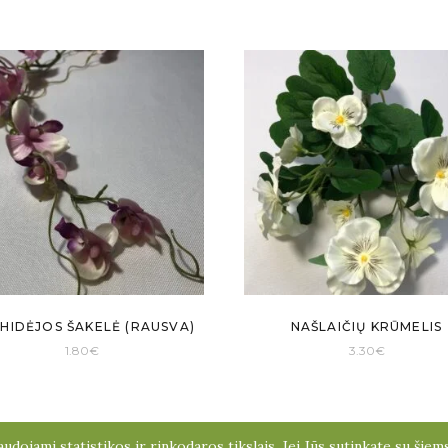
HIDĖJOS ŠAKELĖ (RAUSVA)
NAŠLAIČIŲ KRŪMELIS
1.80
€
3.30
€
udojami statistikos ir rinkodaros tikslais. Jei Jūs sutinkate su šie