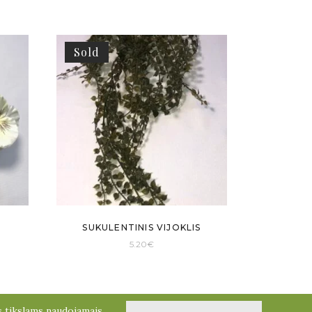
Sold
SUKULENTINIS VIJOKLIS
5.20
€
ms tikslams naudojamais