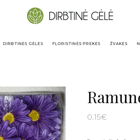
DIRBTINĖS GĖLĖS
FLORISTINĖS PREKĖS
ŽVAKĖS
N
Ramunė
0.15
€