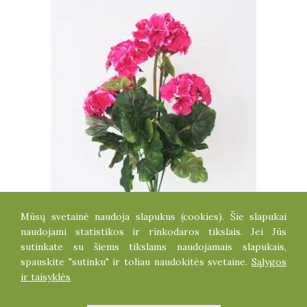
Mūsų svetainė naudoja slapukus (cookies). Šie slapukai
PELARGONIJOS KRŪMELIS
naudojami statistikos ir rinkodaros tikslais. Jei Jūs
4.80
€
sutinkate su šiems tikslams naudojamais slapukais,
spauskite "sutinku" ir toliau naudokitės svetaine.
Sąlygos
ir taisyklės