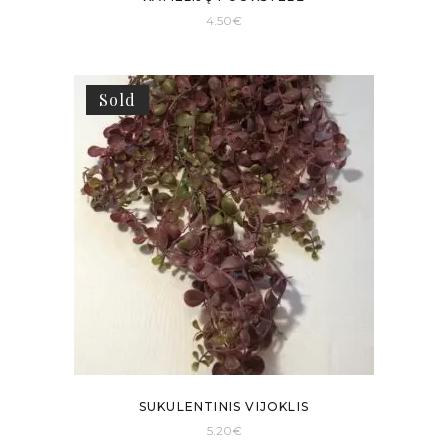
4.50
€
Sold
SUKULENTINIS VIJOKLIS
5.20
€