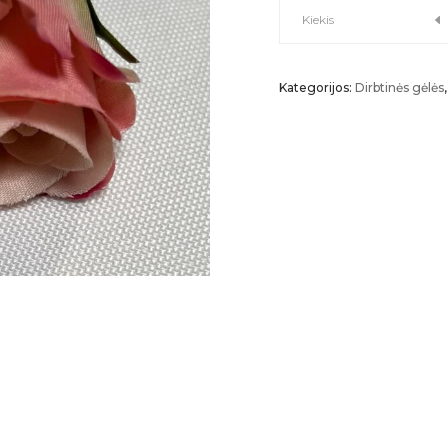
ROŽĖS
Kiekis
PUMPURAS
Kategorijos:
Dirbtinės gėlės
kiekis