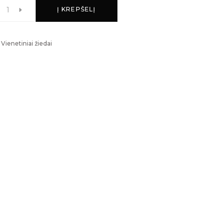
Į KREPŠELĮ
,
Vienetiniai žiedai