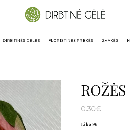
DIRBTINĖS GĖLĖS
FLORISTINĖS PREKĖS
ŽVAKĖS
N
ROŽĖS
0.30
€
Liko 96