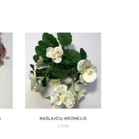
S
NAŠLAIČIŲ KRŪMELIS
3.30
€