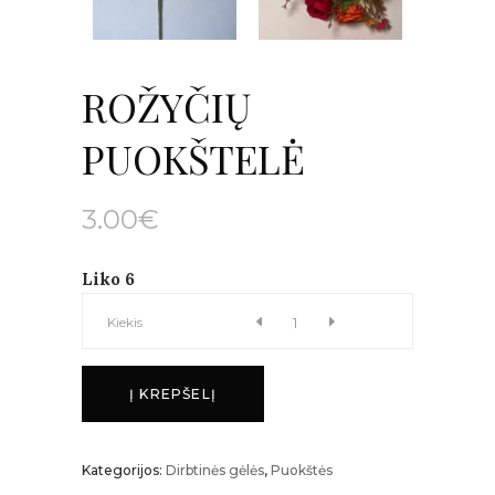
ROŽYČIŲ
PUOKŠTELĖ
3.00
€
Liko 6
ROŽYČIŲ
Kiekis
PUOKŠTELĖ
Į KREPŠELĮ
kiekis
Kategorijos:
Dirbtinės gėlės
,
Puokštės