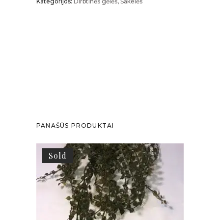
Kategorijos:
Dirbtinės gėlės
,
Šakelės
PANAŠŪS PRODUKTAI
Sold