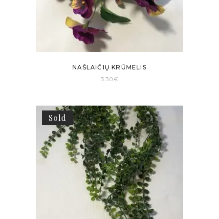
NAŠLAIČIŲ KRŪMELIS
3.30
€
Sold