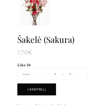
Šakelė (Sakura)
1.70
€
Liko 36
Šakelė
Kiekis
(Sakura)
Į KREPŠELĮ
kiekis