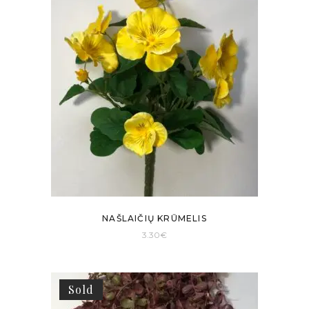
NAŠLAIČIŲ KRŪMELIS
3.30
€
Sold