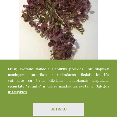
Mūsų svetainė naudoja slapukus (cookies). Šie slapukai
SUKULENTINIS VIJOKLIS
naudojami statistikos ir rinkodaros tikslais. Jei Jūs
5.20
€
sutinkate su šiems tikslams naudojamais slapukais,
spauskite "sutinku" ir toliau naudokitės svetaine.
Sąlygos
ir taisyklės
Visos teisės saugomos dirbtinegele.lt
SUTINKU
Sprendimas
ITBrolis