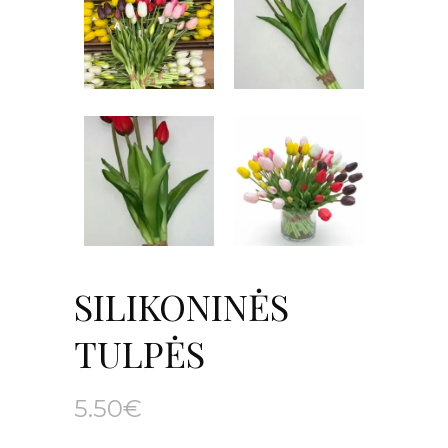
SILIKONINĖS
TULPĖS
5.50
€