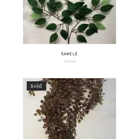
ŠAKELĖ
0.80
€
Sold