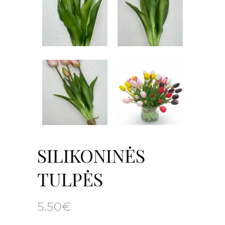
SILIKONINĖS
TULPĖS
5.50
€