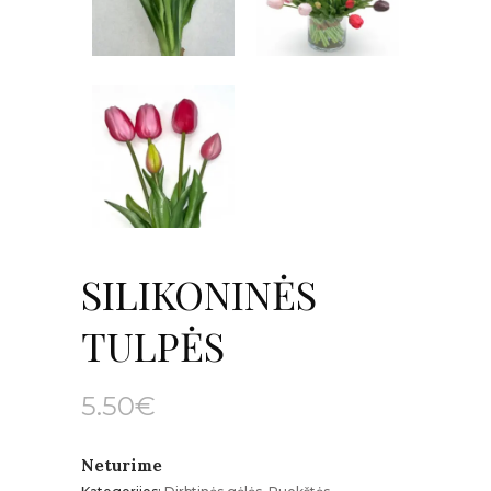
SILIKONINĖS
TULPĖS
5.50
€
Neturime