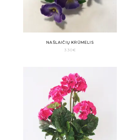
NAŠLAIČIŲ KRŪMELIS
3.30
€