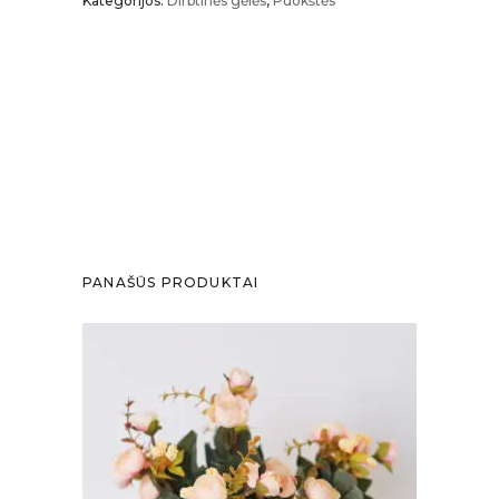
Kategorijos:
Dirbtinės gėlės
,
Puokštės
PANAŠŪS PRODUKTAI