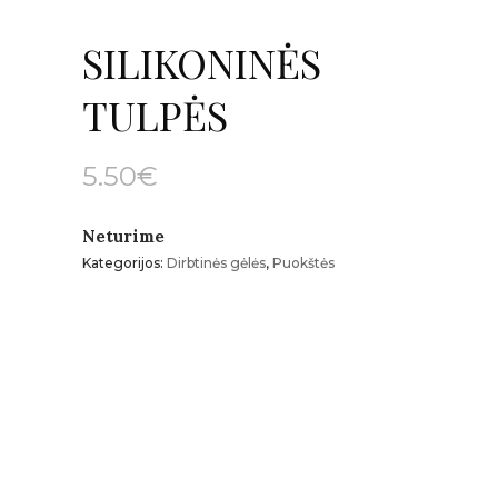
SILIKONINĖS
TULPĖS
5.50
€
Neturime
Kategorijos:
Dirbtinės gėlės
,
Puokštės