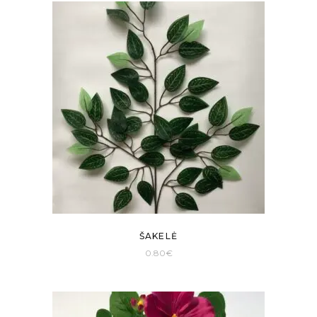
ŠAKELĖ
0.80
€