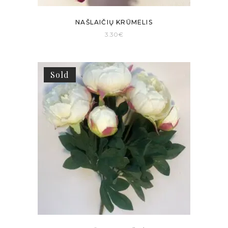
NAŠLAIČIŲ KRŪMELIS
3.30
€
Sold