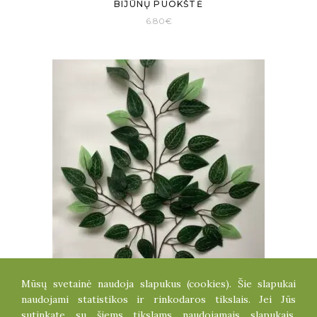
BIJŪNŲ PUOKŠTĖ
6.80
€
Mūsų svetainė naudoja slapukus (cookies). Šie slapukai
ŠAKELĖ
naudojami statistikos ir rinkodaros tikslais. Jei Jūs
0.80
€
sutinkate su šiems tikslams naudojamais slapukais,