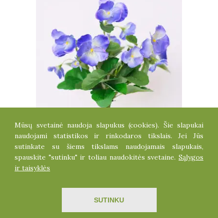
Mūsų svetainė naudoja slapukus (cookies). Šie slapukai
NAŠLAIČIŲ KRŪMELIS
naudojami statistikos ir rinkodaros tikslais. Jei Jūs
3.30
€
sutinkate su šiems tikslams naudojamais slapukais,
spauskite "sutinku" ir toliau naudokitės svetaine.
Sąlygos
ir taisyklės
Visos teisės saugomos dirbtinegele.lt
SUTINKU
Sprendimas
ITBrolis