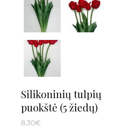
Silikoninių tulpių
puokštė (5 žiedų)
8.30
€