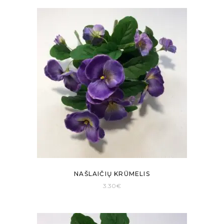
NAŠLAIČIŲ KRŪMELIS
3.30
€