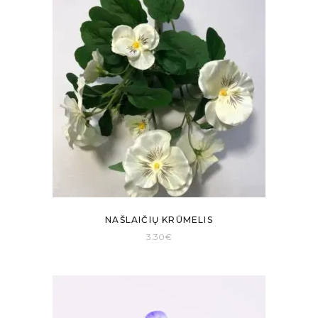
NAŠLAIČIŲ KRŪMELIS
3.30
€