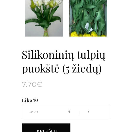
Silikoninių tulpių
puokštė (5 žiedų)
7.70
€
Liko 10
Silikoninių
Kiekis
tulpių
Į KREPŠELĮ