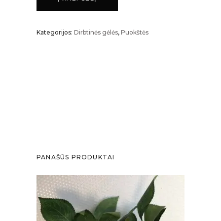
puokštė
Kategorijos:
Dirbtinės gėlės
,
Puokštės
(5
žiedų)
kiekis
PANAŠŪS PRODUKTAI