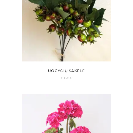
UOGYČIŲ ŠAKELĖ
0.80
€