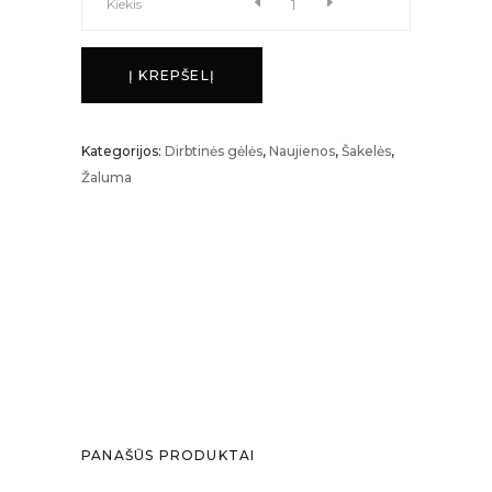
SUKULENTAI
Kiekis
kiekis
Į KREPŠELĮ
Kategorijos:
Dirbtinės gėlės
,
Naujienos
,
Šakelės
,
Žaluma
PANAŠŪS PRODUKTAI