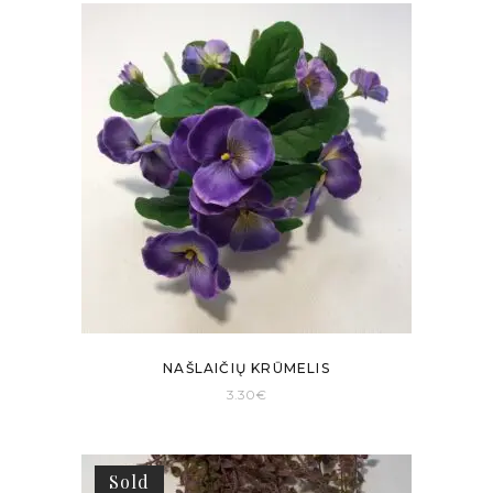
NAŠLAIČIŲ KRŪMELIS
3.30
€
Sold