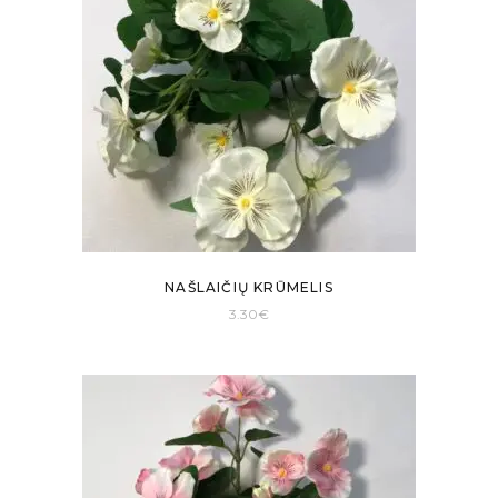
NAŠLAIČIŲ KRŪMELIS
3.30
€