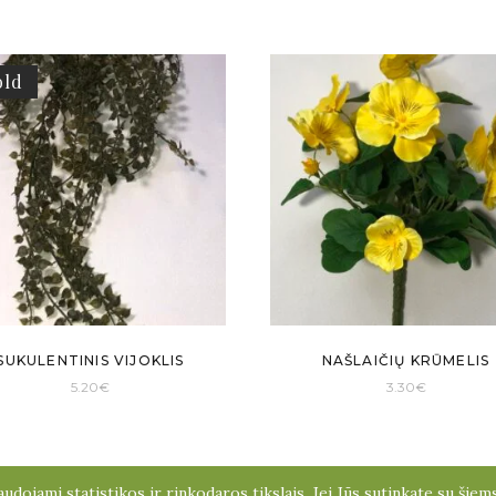
old
SUKULENTINIS VIJOKLIS
NAŠLAIČIŲ KRŪMELIS
5.20
€
3.30
€
udojami statistikos ir rinkodaros tikslais. Jei Jūs sutinkate su šie