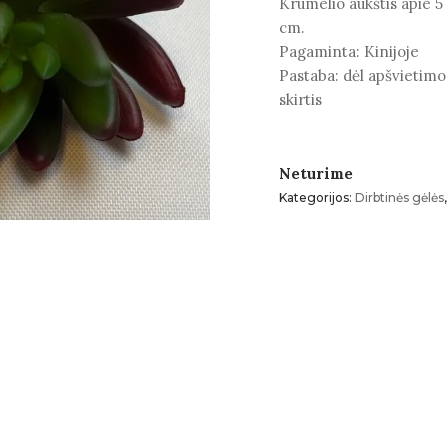
Krūmelio aukštis apie 5
cm.
Pagaminta: Kinijoje
Pastaba: dėl apšvietimo
skirtis
Neturime
Kategorijos:
Dirbtinės gėlės