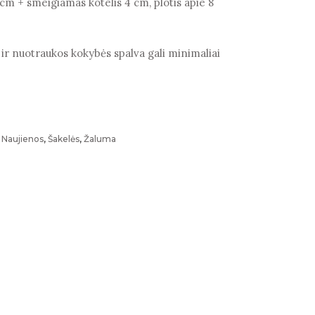
 cm + smeigiamas kotelis 4 cm, plotis apie 8
 ir nuotraukos kokybės spalva gali minimaliai
,
Naujienos
,
Šakelės
,
Žaluma