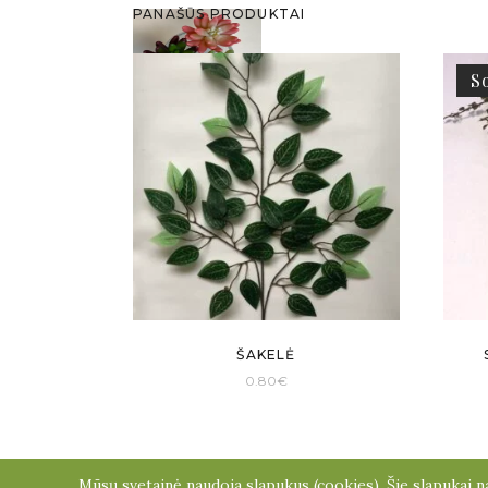
PANAŠŪS PRODUKTAI
S
ŠAKELĖ
0.80
€
Mūsų svetainė naudoja slapukus (cookies). Šie slapukai na