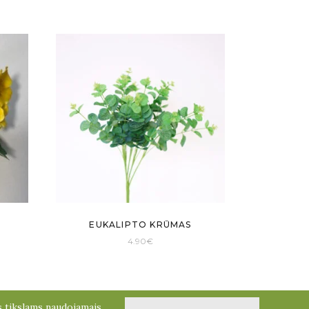
EUKALIPTO KRŪMAS
4.90
€
ms tikslams naudojamais