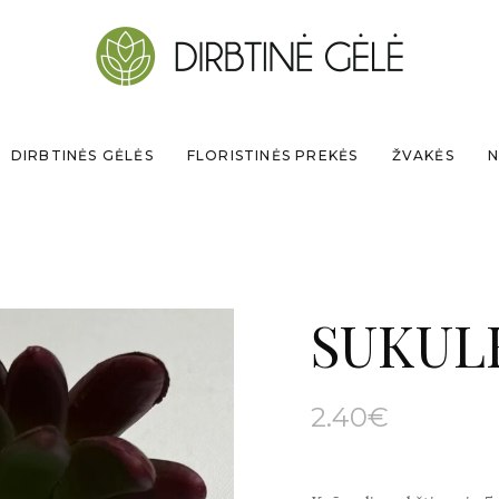
DIRBTINĖS GĖLĖS
FLORISTINĖS PREKĖS
ŽVAKĖS
N
SUKUL
2.40
€