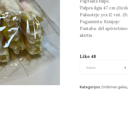
Paprasta tulpė.
Tulpės ilgis 47 cm (žied
Pakuotėje yra 12 vnt. (9
Pagaminta: Kinijoje
Pastaba: dėl apšvietimo
skirtis
Liko 48
TULPĖ
Kiekis
kiekis
Kategorijos:
Dirbtinės gėlės