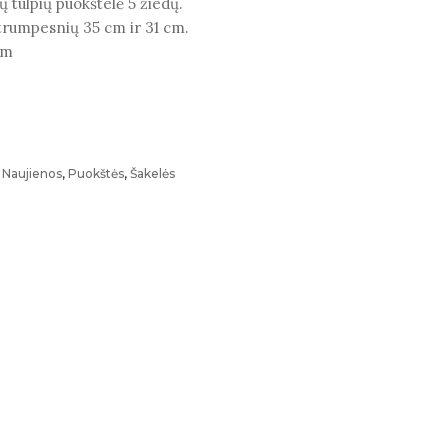
ių tulpių puokštelė 5 žiedų.
, trumpesnių 35 cm ir 31 cm.
cm
,
Naujienos
,
Puokštės
,
Šakelės