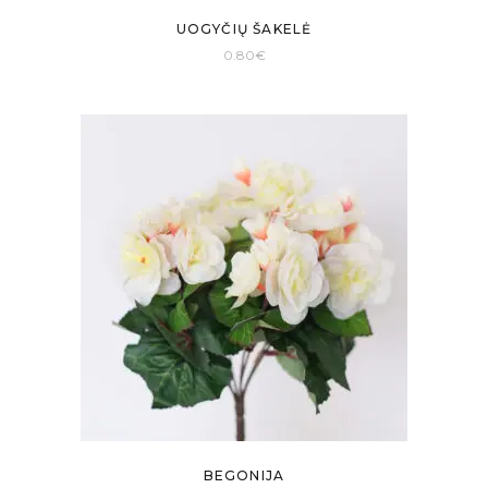
UOGYČIŲ ŠAKELĖ
0.80
€
BEGONIJA