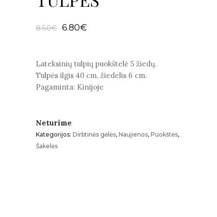
Original
Current
6.80
€
8.50
€
price
price
was:
is:
8.50€.
6.80€.
Lateksinių tulpių puokštelė 5 žiedų.
Tulpės ilgis 40 cm, žiedelis 6 cm.
Pagaminta: Kinijoje
Neturime
Kategorijos:
Dirbtinės gėlės
,
Naujienos
,
Puokštės
,
Šakelės