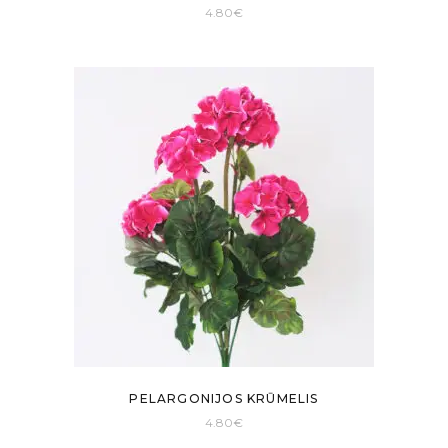
4.80
€
PELARGONIJOS KRŪMELIS
4.80
€