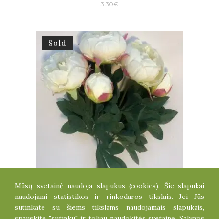
3.30
€
Sold
Mūsų svetainė naudoja slapukus (cookies). Šie slapukai
BIJŪNŲ PUOKŠTĖ
naudojami statistikos ir rinkodaros tikslais. Jei Jūs
6.80
€
sutinkate su šiems tikslams naudojamais slapukais,
spauskite "sutinku" ir toliau naudokitės svetaine.
Sąlygos