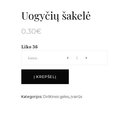
Uogyčių šakelė
0.30
€
Liko 36
Uogyčių
Kiekis
šakelė
Į KREPŠELĮ
kiekis
Kategorijos:
Dirbtinės gėlės
,
Įvairūs