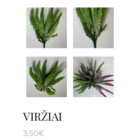
VIRŽIAI
3.50
€