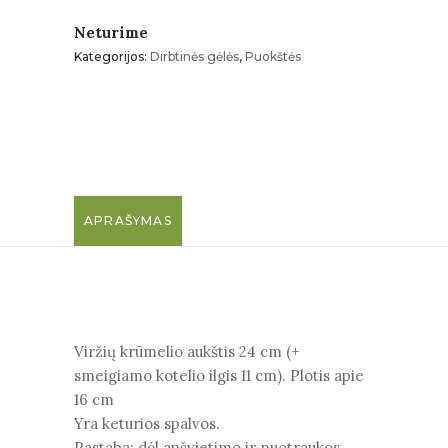
Neturime
Kategorijos:
Dirbtinės gėlės
,
Puokštės
APRAŠYMAS
Viržių krūmelio aukštis 24 cm (+
smeigiamo kotelio ilgis 11 cm). Plotis apie
16 cm
Yra keturios spalvos.
Pastaba: dėl apšvietimo ir nuotraukos