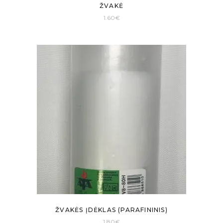
ŽVAKĖ
1.60
€
ŽVAKĖS ĮDĖKLAS (PARAFININIS)
1.80
€