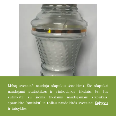
Mūsų svetainė naudoja slapukus (cookies). Šie slapukai
ŽVAKĖ
naudojami statistikos ir rinkodaros tikslais. Jei Jūs
2.20
€
sutinkate su šiems tikslams naudojamais slapukais,
spauskite "sutinku" ir toliau naudokitės svetaine.
Sąlygos
ir taisyklės