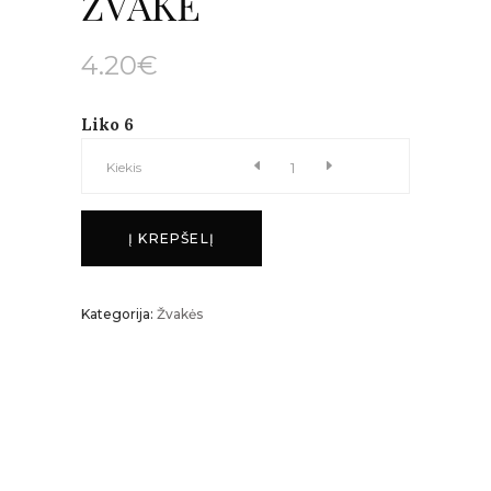
ŽVAKĖ
4.20
€
Liko 6
ŽVAKĖ
Kiekis
kiekis
Į KREPŠELĮ
Kategorija:
Žvakės