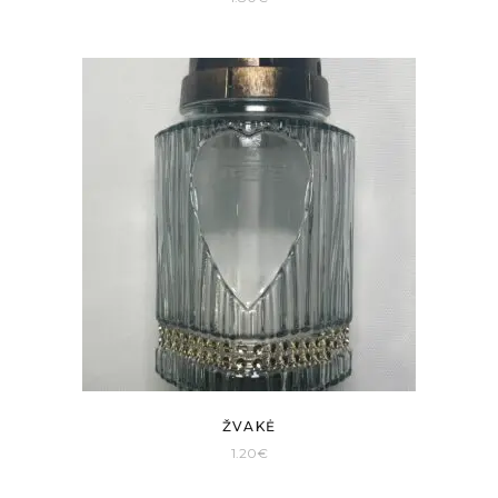
ŽVAKĖ
1.20
€