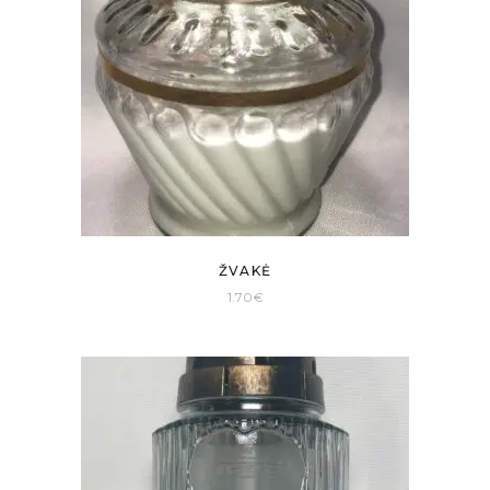
ŽVAKĖ
1.70
€