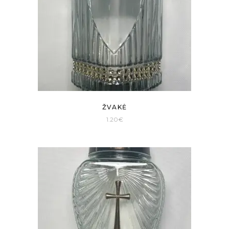
ŽVAKĖ
1.20
€