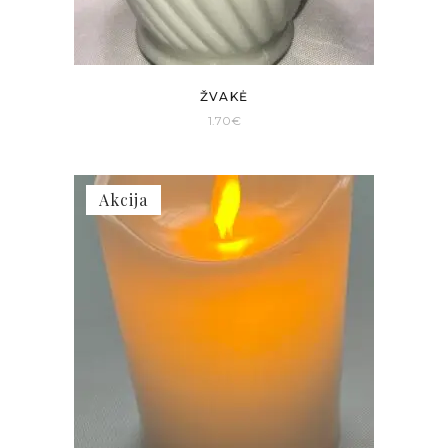
ŽVAKĖ
1.70
€
Akcija