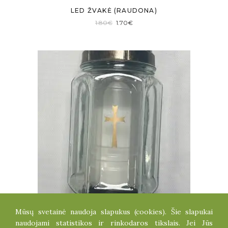
LED ŽVAKĖ (RAUDONA)
Original
Current
1.80
€
1.70
€
price
price
was:
is:
1.80€.
1.70€.
Mūsų svetainė naudoja slapukus (cookies). Šie slapukai
ŽVAKĖ
naudojami statistikos ir rinkodaros tikslais. Jei Jūs