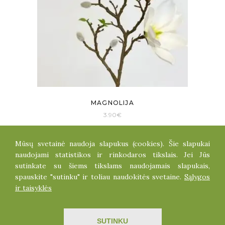
MAGNOLIJA
3.90
€
Mūsų svetainė naudoja slapukus (cookies). Šie slapukai
naudojami statistikos ir rinkodaros tikslais. Jei Jūs
1
2
3
4
…
38
39
40
sutinkate su šiems tikslams naudojamais slapukais,
spauskite "sutinku" ir toliau naudokitės svetaine.
Sąlygos
ir taisyklės
Visos teisės saugomos dirbtinegele.lt
SUTINKU