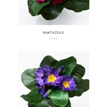
RAKTAŽOLĖ
2.20
€