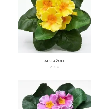
RAKTAŽOLĖ
2.20
€