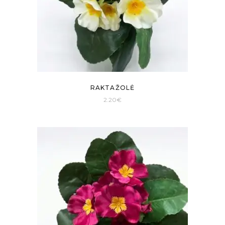
RAKTAŽOLĖ
2.20
€