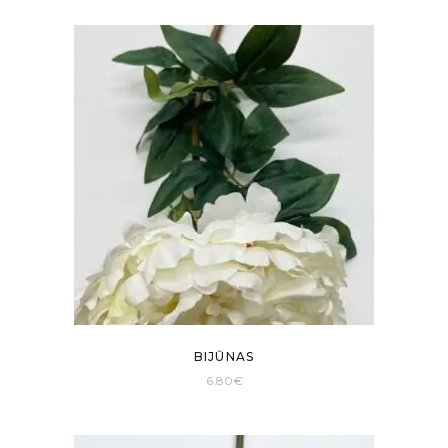
BIJŪNAS
6.80
€