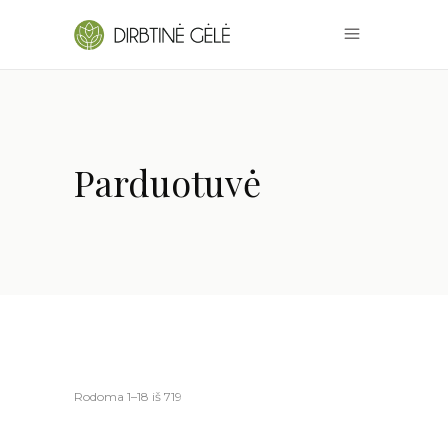
Parduotuvė
Rūšiuojama
Rodoma 1–18 iš 719
pagal