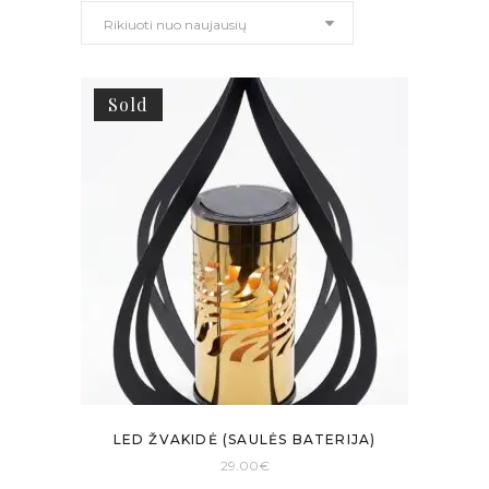
Rikiuoti nuo naujausių
naujausią
Sold
LED ŽVAKIDĖ (SAULĖS BATERIJA)
29.00
€