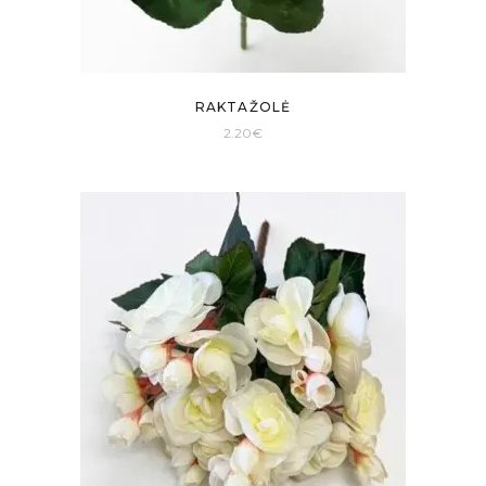
RAKTAŽOLĖ
2.20
€