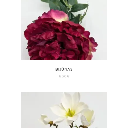
BIJŪNAS
6.80
€