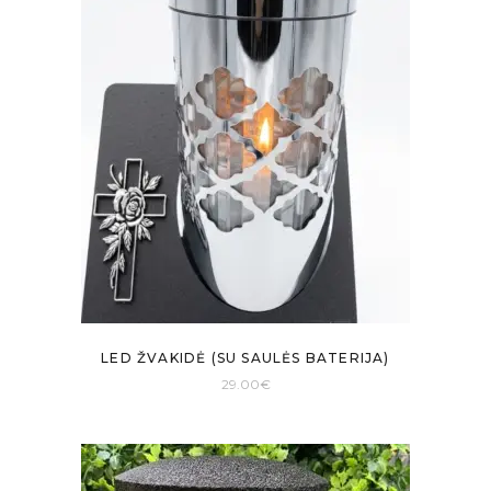
LED ŽVAKIDĖ (SU SAULĖS BATERIJA)
29.00
€