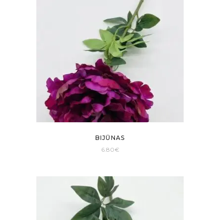
BIJŪNAS
6.80
€