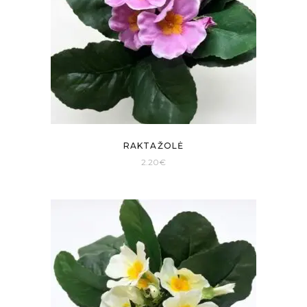
RAKTAŽOLĖ
2.20
€