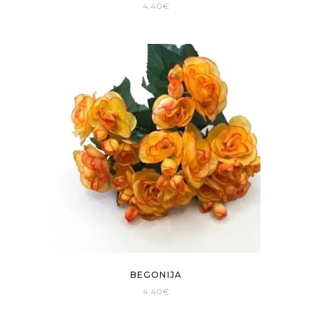
4.40
€
BEGONIJA
4.40
€