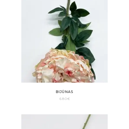
BIJŪNAS
6.80
€