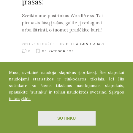
įrašas!
Sveikiname pasirinkus WordPress. Tai
pirmasis Jūsų įrašas, galite jį redaguoti
arba ištrinti, o tuomet pradėkite kurti!
2021 26 GEGUŽĖS
BY
GELEADMINDIRBA52
0
BE KATEGORIJOS
Mūsų svetainė naudoja slapukus (cookies). Šie slapukai
naudojami statistikos ir rinkodaros tikslais. Jei Jūs
sutinkate su šiems tikslams naudojamais slapukais,
spauskite "sutinku" ir toliau naudokitės svetaine.
Sąlygos
ir taisyklės
Visos teisės saugomos dirbtinegele.lt
Sprendimas
ITBrolis
SUTINKU