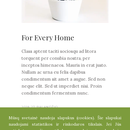
For Every Home
Class aptent taciti sociosqu ad litora
torquent per conubia nostra, per
inceptos himenaeos. Mauris in erat justo.
Nullam ac urna eu felis dapibus
condimentum sit amet a augue. Sed non
neque elit. Sed ut imperdiet nisi. Proin
condimentum fermentum nunc.
2018 27 BALANDŽIO
BY
GELEADMINDIRBA52
0
CACTUSES
Mūsų svetainė naudoja slapukus (cookies). Šie slapukai
naudojami statistikos ir rinkodaros tikslais. Jei Jūs