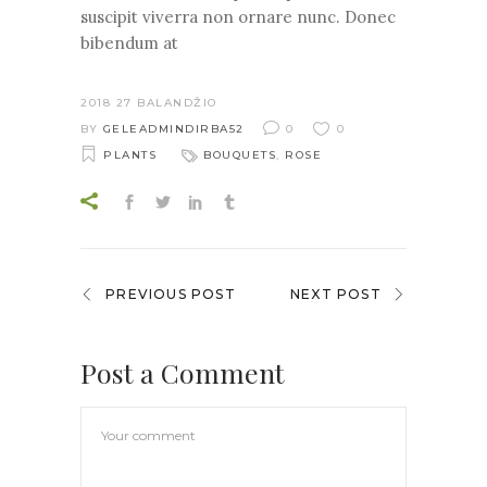
suscipit viverra non ornare nunc. Donec
bibendum at
2018 27 BALANDŽIO
BY
GELEADMINDIRBA52
0
0
PLANTS
BOUQUETS
,
ROSE
PREVIOUS POST
NEXT POST
Post a Comment